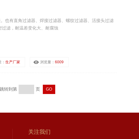
接。也有直角过滤器、焊接过滤器、螺纹过滤器、活接头过滤
密过滤，耐温差变化大、耐腐蚀
质：
生产厂家
浏览量：
6009
页 跳转到第
页
关注我们