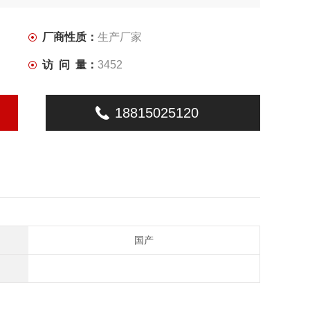
厂商性质：
生产厂家
访 问 量：
3452
18815025120
国产