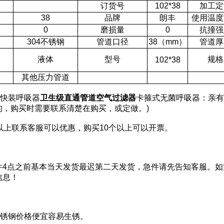
订货号
102*38
加工定
38
品牌
朗丰
使用温度
0
磨损量
0
抗撞强
304不锈钢
管道口径
38（mm）
管道厚
液体
型号
规格
102*38
其他压力管道
钢快装呼吸器
卫生级直通管道空气过滤器
卡箍式无菌呼吸器：亲有
的，购买时需要联系清楚在购买，或定做。)
以上联系客服可以优惠，购买10个以上可以开票。
4点之前基本当天发货最迟第二天发货，急件请先告知客服。如
信息！
：
不锈钢价格便宜容易生锈。