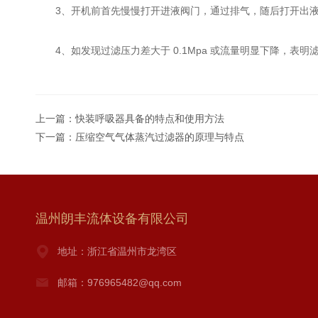
3、开机前首先慢慢打开进液阀门，通过排气，随后打开出液
4、如发现过滤压力差大于 0.1Mpa 或流量明显下降，表
上一篇：
快装呼吸器具备的特点和使用方法
下一篇：
压缩空气气体蒸汽过滤器的原理与特点
温州朗丰流体设备有限公司
地址：浙江省温州市龙湾区
邮箱：976965482@qq.com